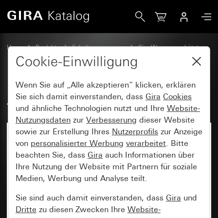
Gira Adapterrahmen mit Klappdeckel
Home
Produkte
Schalterprogramme
Gira Wassergeschützt
Wassergeschützt Unterputz IP44 Gira TX_44
Cookie-Einwilligung
Wenn Sie auf „Alle akzeptieren“ klicken, erklären
Adapterrahmen mit Klappdeckel
Sie sich damit einverstanden, dass
Gira
Cookies
und ähnliche Technologien nutzt und Ihre
Website-
Nutzungsdaten
zur
Verbesserung
dieser Website
sowie zur Erstellung Ihres
Nutzerprofils
zur Anzeige
von
personalisierter Werbung
verarbeitet
. Bitte
beachten Sie, dass
Gira
auch Informationen über
Ihre Nutzung der Website mit Partnern für soziale
Medien, Werbung und Analyse teilt.
Sie sind auch damit einverstanden, dass
Gira
und
Dritte
zu diesen Zwecken Ihre
Website-