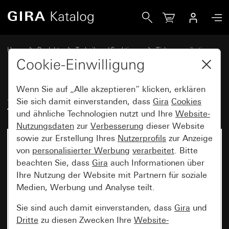
Gira Zweifamilienhaus-Paket Video
Home
Produkte
Technik und Funktionen
Türkommunikation
Gira Türstationen
Cookie-Einwilligung
Wenn Sie auf „Alle akzeptieren“ klicken, erklären
Zweifamilienhaus-Paket Video
Sie sich damit einverstanden, dass
Gira
Cookies
und ähnliche Technologien nutzt und Ihre
Website-
Nutzungsdaten
zur
Verbesserung
dieser Website
sowie zur Erstellung Ihres
Nutzerprofils
zur Anzeige
von
personalisierter Werbung
verarbeitet
. Bitte
beachten Sie, dass
Gira
auch Informationen über
Ihre Nutzung der Website mit Partnern für soziale
Medien, Werbung und Analyse teilt.
Sie sind auch damit einverstanden, dass
Gira
und
Dritte
zu diesen Zwecken Ihre
Website-