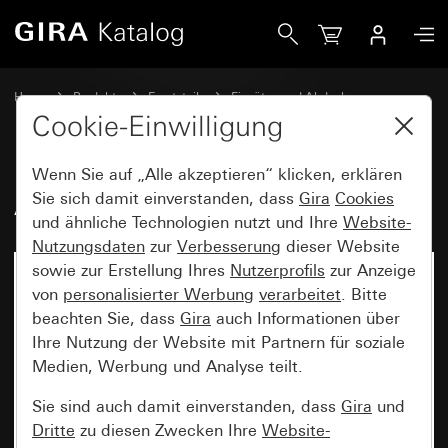
Gira Alt - Wippe mit Symbol Licht
Home
Produkte
Ersatzteile
Einsätze und Abdeckungen
Schalten und Tasten
Cookie-Einwilligung
Wenn Sie auf „Alle akzeptieren“ klicken, erklären
Alt - Wippe mit Symbol Licht
Sie sich damit einverstanden, dass
Gira
Cookies
und ähnliche Technologien nutzt und Ihre
Website-
Nutzungsdaten
zur
Verbesserung
dieser Website
sowie zur Erstellung Ihres
Nutzerprofils
zur Anzeige
von
personalisierter Werbung
verarbeitet
. Bitte
beachten Sie, dass
Gira
auch Informationen über
Ihre Nutzung der Website mit Partnern für soziale
Medien, Werbung und Analyse teilt.
Sie sind auch damit einverstanden, dass
Gira
und
Dritte
zu diesen Zwecken Ihre
Website-