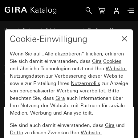
Gira Adapterrahmen mit quadratischem Ausschnitt für Ger
Home
Produkte
Schalterprogramme
Gira System 55
Kommunikationstechnik Zubehör
Cookie-Einwilligung
Wenn Sie auf „Alle akzeptieren“ klicken, erklären
Adapterrahmen mit
Sie sich damit einverstanden, dass
Gira
Cookies
und ähnliche Technologien nutzt und Ihre
Website-
quadratischem Ausschnitt für
Nutzungsdaten
zur
Verbesserung
dieser Website
Geräte mit Abdeckung
sowie zur Erstellung Ihres
Nutzerprofils
zur Anzeige
(45 x 45 mm)
von
personalisierter Werbung
verarbeitet
. Bitte
beachten Sie, dass
Gira
auch Informationen über
Ihre Nutzung der Website mit Partnern für soziale
Medien, Werbung und Analyse teilt.
Sie sind auch damit einverstanden, dass
Gira
und
Dritte
zu diesen Zwecken Ihre
Website-