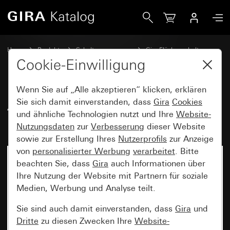
Gira Abdeckung für Schnurableitung und Fernmeldeverbin
Home
Produkte
Schalterprogramme
Gira Flächenschalter
Kommunikationstechnik Telekommunikation
Cookie-Einwilligung
Wenn Sie auf „Alle akzeptieren“ klicken, erklären
Abdeckung für Schnurableitung
Sie sich damit einverstanden, dass
Gira
Cookies
und ähnliche Technologien nutzt und Ihre
Website-
und Fernmeldeverbinderdose
Nutzungsdaten
zur
Verbesserung
dieser Website
sowie zur Erstellung Ihres
Nutzerprofils
zur Anzeige
von
personalisierter Werbung
verarbeitet
. Bitte
beachten Sie, dass
Gira
auch Informationen über
Ihre Nutzung der Website mit Partnern für soziale
Medien, Werbung und Analyse teilt.
Sie sind auch damit einverstanden, dass
Gira
und
Dritte
zu diesen Zwecken Ihre
Website-