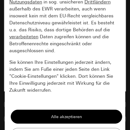
Nutzungsdaten
in sog. unsicheren
Drittländern
außerhalb des EWR verarbeiten, auch wenn
insoweit kein mit dem EU-Recht vergleichbares
Datenschutzniveau gewährleistet ist. Es besteht
u.a. das Risiko, dass dortige Behörden auf die
verarbeiteten
Daten zugreifen können und die
Betroffenenrechte eingeschränkt oder
ausgeschlossen sind.
Sie können Ihre Einstellungen jederzeit ändern,
indem Sie am Fuße einer jeden Seite den Link
"Cookie-Einstellungen" klicken. Dort können Sie
Ihre Einwilligung jederzeit mit Wirkung für die
Zukunft widerrufen.
Zur Mediadatenbank
Essenziell
Alle Cookies, die wir benötigen um Ihnen die
Artikel vergleichen
Seite anzeigen zu können.