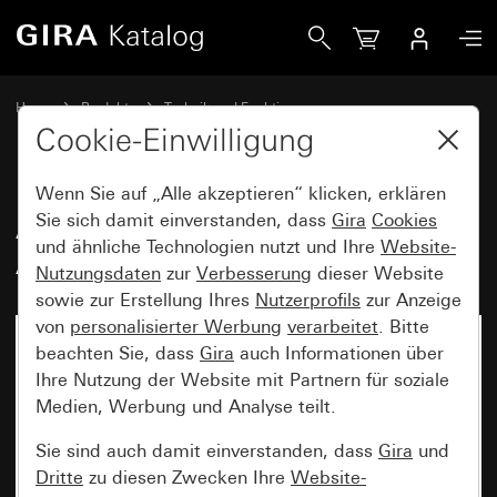
Gira Abdeckung für Ruftaster für Arztruf System 55
Home
Produkte
Technik und Funktionen
Krankenhausinstallation
Ackermann clino opt 99
Cookie-Einwilligung
Wenn Sie auf „Alle akzeptieren“ klicken, erklären
Abdeckung für Ruftaster für
Sie sich damit einverstanden, dass
Gira
Cookies
und ähnliche Technologien nutzt und Ihre
Website-
Arztruf System 55
Nutzungsdaten
zur
Verbesserung
dieser Website
sowie zur Erstellung Ihres
Nutzerprofils
zur Anzeige
von
personalisierter Werbung
verarbeitet
. Bitte
beachten Sie, dass
Gira
auch Informationen über
Ihre Nutzung der Website mit Partnern für soziale
Medien, Werbung und Analyse teilt.
Sie sind auch damit einverstanden, dass
Gira
und
Dritte
zu diesen Zwecken Ihre
Website-