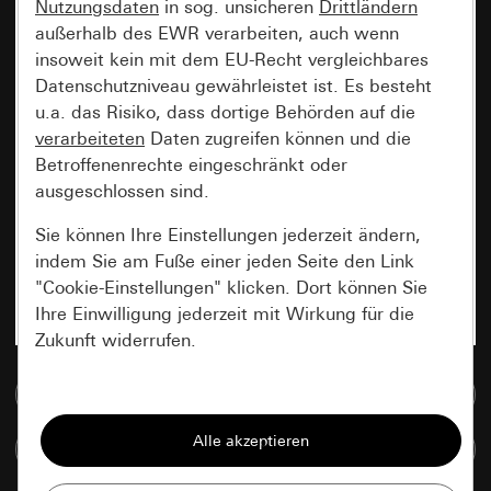
Nutzungsdaten
in sog. unsicheren
Drittländern
außerhalb des EWR verarbeiten, auch wenn
insoweit kein mit dem EU-Recht vergleichbares
Datenschutzniveau gewährleistet ist. Es besteht
u.a. das Risiko, dass dortige Behörden auf die
verarbeiteten
Daten zugreifen können und die
Betroffenenrechte eingeschränkt oder
ausgeschlossen sind.
Sie können Ihre Einstellungen jederzeit ändern,
indem Sie am Fuße einer jeden Seite den Link
"Cookie-Einstellungen" klicken. Dort können Sie
Ihre Einwilligung jederzeit mit Wirkung für die
Zukunft widerrufen.
Zur Mediadatenbank
Essenziell
Alle Cookies, die wir benötigen um Ihnen die
Artikel vergleichen
Seite anzeigen zu können.