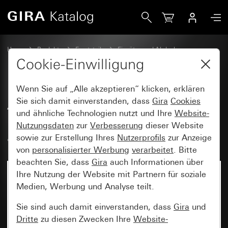
Gira Alt - Wippe mit großem Beschriftungsfeld und großem
Home
Produkte
Ersatzteile
Einsätze und Abdeckungen
Schalten und Tasten
Cookie-Einwilligung
Wenn Sie auf „Alle akzeptieren“ klicken, erklären
Alt - Wippe mit großem
Sie sich damit einverstanden, dass
Gira
Cookies
und ähnliche Technologien nutzt und Ihre
Website-
Beschriftungsfeld und großem,
Nutzungsdaten
zur
Verbesserung
dieser Website
abtastbaren Symbol Klingel
sowie zur Erstellung Ihres
Nutzerprofils
zur Anzeige
von
personalisierter Werbung
verarbeitet
. Bitte
beachten Sie, dass
Gira
auch Informationen über
Ihre Nutzung der Website mit Partnern für soziale
Medien, Werbung und Analyse teilt.
Sie sind auch damit einverstanden, dass
Gira
und
Dritte
zu diesen Zwecken Ihre
Website-