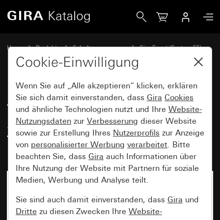
Gira Abdeckrahmen Gira Event Reinweiß seidenmatt mit Zw
Home
Produkte
Schalterprogramme
Gira Event (System 55)
Gira Event
Cookie-Einwilligung
Wenn Sie auf „Alle akzeptieren“ klicken, erklären
Abdeckrahmen Gira Event
Sie sich damit einverstanden, dass
Gira
Cookies
und ähnliche Technologien nutzt und Ihre
Website-
Reinweiß seidenmatt mit
Nutzungsdaten
zur
Verbesserung
dieser Website
Zwischenrahmen Farbe Alu
sowie zur Erstellung Ihres
Nutzerprofils
zur Anzeige
(lackiert)
von
personalisierter Werbung
verarbeitet
. Bitte
beachten Sie, dass
Gira
auch Informationen über
Ihre Nutzung der Website mit Partnern für soziale
Medien, Werbung und Analyse teilt.
Sie sind auch damit einverstanden, dass
Gira
und
Dritte
zu diesen Zwecken Ihre
Website-