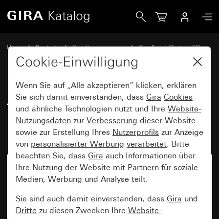
Gira Abdeckrahmen Gira Event Klar Braun mit Zwischenra
Home
Produkte
Schalterprogramme
Gira Event (System 55)
Gira Event
Cookie-Einwilligung
Wenn Sie auf „Alle akzeptieren“ klicken, erklären
Abdeckrahmen Gira Event Klar
Sie sich damit einverstanden, dass
Gira
Cookies
und ähnliche Technologien nutzt und Ihre
Website-
Braun mit Zwischenrahmen
Nutzungsdaten
zur
Verbesserung
dieser Website
Reinweiß glänzend
sowie zur Erstellung Ihres
Nutzerprofils
zur Anzeige
von
personalisierter Werbung
verarbeitet
. Bitte
beachten Sie, dass
Gira
auch Informationen über
Ihre Nutzung der Website mit Partnern für soziale
Medien, Werbung und Analyse teilt.
Sie sind auch damit einverstanden, dass
Gira
und
Dritte
zu diesen Zwecken Ihre
Website-