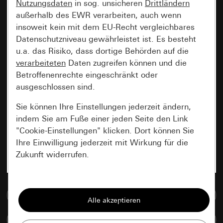
Nutzungsdaten
in sog. unsicheren
Drittländern
außerhalb des EWR verarbeiten, auch wenn
insoweit kein mit dem EU-Recht vergleichbares
Datenschutzniveau gewährleistet ist. Es besteht
u.a. das Risiko, dass dortige Behörden auf die
verarbeiteten
Daten zugreifen können und die
Betroffenenrechte eingeschränkt oder
ausgeschlossen sind.
Sie können Ihre Einstellungen jederzeit ändern,
indem Sie am Fuße einer jeden Seite den Link
"Cookie-Einstellungen" klicken. Dort können Sie
Ihre Einwilligung jederzeit mit Wirkung für die
Zukunft widerrufen.
Essenziell
Zur Mediadatenbank
Alle Cookies, die wir benötigen um Ihnen die
Seite anzeigen zu können.
Artikel vergleichen