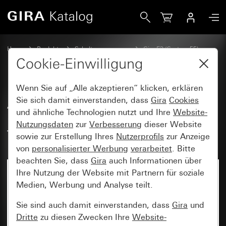
Gira Abdeckrahmen Gira E3 Dunkelgrau Soft-Touch mit Trä
Home
Produkte
Schalterprogramme
Gira E3 (System 55)
Abdeckrahmen Gira E3
Cookie-Einwilligung
Wenn Sie auf „Alle akzeptieren“ klicken, erklären
Abdeckrahmen Gira E3
Sie sich damit einverstanden, dass
Gira
Cookies
und ähnliche Technologien nutzt und Ihre
Website-
Dunkelgrau Soft-Touch mit
Nutzungsdaten
zur
Verbesserung
dieser Website
Trägerrahmen Anthrazit
sowie zur Erstellung Ihres
Nutzerprofils
zur Anzeige
von
personalisierter Werbung
verarbeitet
. Bitte
beachten Sie, dass
Gira
auch Informationen über
Ihre Nutzung der Website mit Partnern für soziale
Medien, Werbung und Analyse teilt.
Sie sind auch damit einverstanden, dass
Gira
und
Dritte
zu diesen Zwecken Ihre
Website-