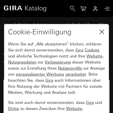
Gira Abdeckrahmen Gira Esprit Aluminium Reinweiß seidenm
Home
Produkte
Schalterprogramme
Gira Esprit (System 55)
Abdeckrahmen Gira Esprit
Cookie-Einwilligung
Wenn Sie auf „Alle akzeptieren“ klicken, erklären
Abdeckrahmen Gira Esprit
Sie sich damit einverstanden, dass
Gira
Cookies
und ähnliche Technologien nutzt und Ihre
Website-
Aluminium Reinweiß seidenmatt
Nutzungsdaten
zur
Verbesserung
dieser Website
(lackiert)
sowie zur Erstellung Ihres
Nutzerprofils
zur Anzeige
von
personalisierter Werbung
verarbeitet
. Bitte
beachten Sie, dass
Gira
auch Informationen über
Ihre Nutzung der Website mit Partnern für soziale
Medien, Werbung und Analyse teilt.
Sie sind auch damit einverstanden, dass
Gira
und
Dritte
zu diesen Zwecken Ihre
Website-