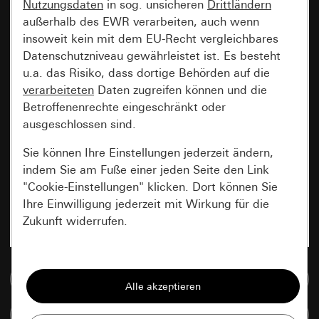
Nutzungsdaten
in sog. unsicheren
Drittländern
außerhalb des EWR verarbeiten, auch wenn
insoweit kein mit dem EU-Recht vergleichbares
Datenschutzniveau gewährleistet ist. Es besteht
u.a. das Risiko, dass dortige Behörden auf die
verarbeiteten
Daten zugreifen können und die
Betroffenenrechte eingeschränkt oder
ausgeschlossen sind.
Sie können Ihre Einstellungen jederzeit ändern,
indem Sie am Fuße einer jeden Seite den Link
"Cookie-Einstellungen" klicken. Dort können Sie
Ihre Einwilligung jederzeit mit Wirkung für die
Zukunft widerrufen.
Essenziell
Zur Mediadatenbank
Alle Cookies, die wir benötigen um Ihnen die
Seite anzeigen zu können.
Artikel vergleichen