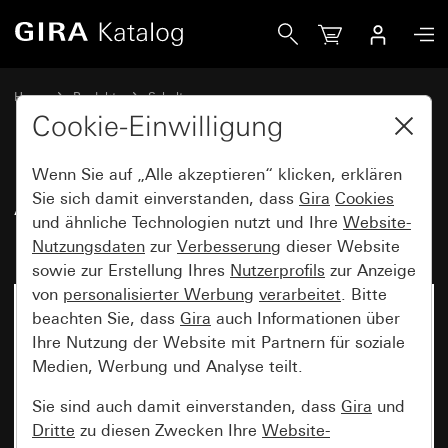
Gira Abdeckrahmen Gira Standard 55 Reinweiß seidenmatt
Home
Produkte
Schalterprogramme
Gira Standard 55 (System 55)
Abdeckrahmen Gira Standard 55
Cookie-Einwilligung
Wenn Sie auf „Alle akzeptieren“ klicken, erklären
Abdeckrahmen Gira Standard 55
Sie sich damit einverstanden, dass
Gira
Cookies
und ähnliche Technologien nutzt und Ihre
Website-
Reinweiß seidenmatt
Nutzungsdaten
zur
Verbesserung
dieser Website
sowie zur Erstellung Ihres
Nutzerprofils
zur Anzeige
von
personalisierter Werbung
verarbeitet
. Bitte
beachten Sie, dass
Gira
auch Informationen über
Ihre Nutzung der Website mit Partnern für soziale
Medien, Werbung und Analyse teilt.
Sie sind auch damit einverstanden, dass
Gira
und
Dritte
zu diesen Zwecken Ihre
Website-