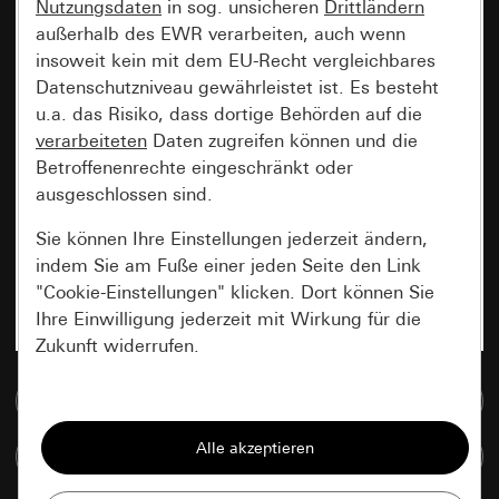
Nutzungsdaten
in sog. unsicheren
Drittländern
außerhalb des EWR verarbeiten, auch wenn
insoweit kein mit dem EU-Recht vergleichbares
Datenschutzniveau gewährleistet ist. Es besteht
u.a. das Risiko, dass dortige Behörden auf die
verarbeiteten
Daten zugreifen können und die
Betroffenenrechte eingeschränkt oder
ausgeschlossen sind.
Sie können Ihre Einstellungen jederzeit ändern,
indem Sie am Fuße einer jeden Seite den Link
"Cookie-Einstellungen" klicken. Dort können Sie
Ihre Einwilligung jederzeit mit Wirkung für die
Zukunft widerrufen.
Zur Mediadatenbank
Essenziell
Alle Cookies, die wir benötigen um Ihnen die
Artikel vergleichen
Seite anzeigen zu können.