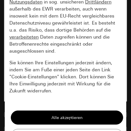
Nutzungsdaten
in sog. unsicheren
Drittländern
außerhalb des EWR verarbeiten, auch wenn
insoweit kein mit dem EU-Recht vergleichbares
Datenschutzniveau gewährleistet ist. Es besteht
u.a. das Risiko, dass dortige Behörden auf die
verarbeiteten
Daten zugreifen können und die
Betroffenenrechte eingeschränkt oder
ausgeschlossen sind.
Sie können Ihre Einstellungen jederzeit ändern,
indem Sie am Fuße einer jeden Seite den Link
"Cookie-Einstellungen" klicken. Dort können Sie
Ihre Einwilligung jederzeit mit Wirkung für die
Zukunft widerrufen.
Essenziell
Zur Mediadatenbank
Alle Cookies, die wir benötigen um Ihnen die
Seite anzeigen zu können.
Artikel vergleichen