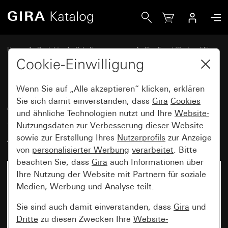
Gira Abdeckrahmen Gira Event Klar Sand mit Zwischenrahm
Home
Produkte
Schalterprogramme
Gira Event (System 55)
Gira Event
Cookie-Einwilligung
Wenn Sie auf „Alle akzeptieren“ klicken, erklären
Abdeckrahmen Gira Event Klar
Sie sich damit einverstanden, dass
Gira
Cookies
und ähnliche Technologien nutzt und Ihre
Website-
Sand mit Zwischenrahmen
Nutzungsdaten
zur
Verbesserung
dieser Website
Anthrazit
sowie zur Erstellung Ihres
Nutzerprofils
zur Anzeige
von
personalisierter Werbung
verarbeitet
. Bitte
beachten Sie, dass
Gira
auch Informationen über
Ihre Nutzung der Website mit Partnern für soziale
Medien, Werbung und Analyse teilt.
Sie sind auch damit einverstanden, dass
Gira
und
Dritte
zu diesen Zwecken Ihre
Website-