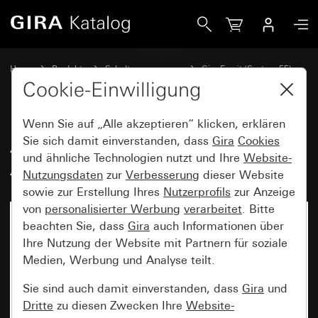
Gira Abdeckrahmen Gira Esprit Aluminium (eloxiert)
Home
Produkte
Schalterprogramme
Gira Esprit (System 55)
Abdeckrahmen Gira Esprit
Cookie-Einwilligung
Wenn Sie auf „Alle akzeptieren“ klicken, erklären
Abdeckrahmen Gira Esprit
Sie sich damit einverstanden, dass
Gira
Cookies
und ähnliche Technologien nutzt und Ihre
Website-
Aluminium (eloxiert)
Nutzungsdaten
zur
Verbesserung
dieser Website
sowie zur Erstellung Ihres
Nutzerprofils
zur Anzeige
von
personalisierter Werbung
verarbeitet
. Bitte
beachten Sie, dass
Gira
auch Informationen über
Ihre Nutzung der Website mit Partnern für soziale
Medien, Werbung und Analyse teilt.
Sie sind auch damit einverstanden, dass
Gira
und
Dritte
zu diesen Zwecken Ihre
Website-