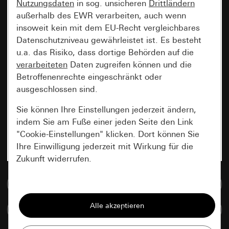
Nutzungsdaten
in sog. unsicheren
Drittländern
außerhalb des EWR verarbeiten, auch wenn
insoweit kein mit dem EU-Recht vergleichbares
Datenschutzniveau gewährleistet ist. Es besteht
u.a. das Risiko, dass dortige Behörden auf die
verarbeiteten
Daten zugreifen können und die
Betroffenenrechte eingeschränkt oder
ausgeschlossen sind.
Sie können Ihre Einstellungen jederzeit ändern,
indem Sie am Fuße einer jeden Seite den Link
"Cookie-Einstellungen" klicken. Dort können Sie
Ihre Einwilligung jederzeit mit Wirkung für die
Zukunft widerrufen.
Zur Mediadatenbank
Essenziell
Alle Cookies, die wir benötigen um Ihnen die
Artikel vergleichen
Seite anzeigen zu können.