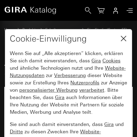
Gira Abdeckrahmen Gira Studio Glas Schwarz
Home
Produkte
Schalterprogramme
Gira Studio (System 55)
Abdeckrahmen Gira Studio
Cookie-Einwilligung
Wenn Sie auf „Alle akzeptieren“ klicken, erklären
Abdeckrahmen Gira Studio Glas
Sie sich damit einverstanden, dass
Gira
Cookies
und ähnliche Technologien nutzt und Ihre
Website-
Schwarz
Nutzungsdaten
zur
Verbesserung
dieser Website
sowie zur Erstellung Ihres
Nutzerprofils
zur Anzeige
von
personalisierter Werbung
verarbeitet
. Bitte
beachten Sie, dass
Gira
auch Informationen über
Ihre Nutzung der Website mit Partnern für soziale
Medien, Werbung und Analyse teilt.
Sie sind auch damit einverstanden, dass
Gira
und
Dritte
zu diesen Zwecken Ihre
Website-