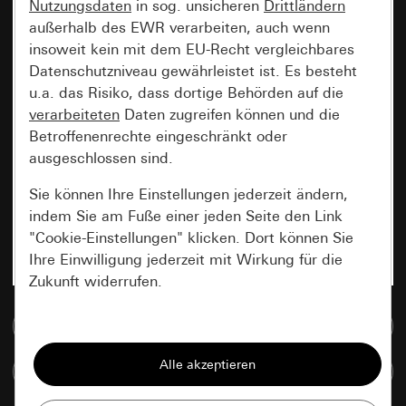
Nutzungsdaten
in sog. unsicheren
Drittländern
außerhalb des EWR verarbeiten, auch wenn
insoweit kein mit dem EU-Recht vergleichbares
Datenschutzniveau gewährleistet ist. Es besteht
u.a. das Risiko, dass dortige Behörden auf die
verarbeiteten
Daten zugreifen können und die
Betroffenenrechte eingeschränkt oder
ausgeschlossen sind.
Sie können Ihre Einstellungen jederzeit ändern,
indem Sie am Fuße einer jeden Seite den Link
"Cookie-Einstellungen" klicken. Dort können Sie
Ihre Einwilligung jederzeit mit Wirkung für die
Zukunft widerrufen.
Zur Mediadatenbank
Essenziell
Alle Cookies, die wir benötigen um Ihnen die
Artikel vergleichen
Seite anzeigen zu können.