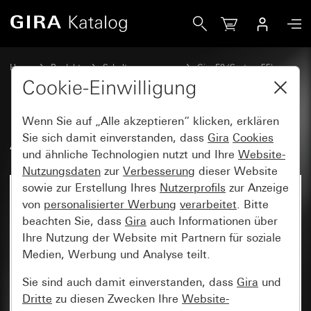
Gira Abdeckrahmen Gira E2
Home
Produkte
Schalterprogramme
Gira E2 (System 55)
Abdeckrahmen Gira E2
Cookie-Einwilligung
Wenn Sie auf „Alle akzeptieren“ klicken, erklären
Abdeckrahmen Gira E2
Sie sich damit einverstanden, dass
Gira
Cookies
und ähnliche Technologien nutzt und Ihre
Website-
Nutzungsdaten
zur
Verbesserung
dieser Website
sowie zur Erstellung Ihres
Nutzerprofils
zur Anzeige
von
personalisierter Werbung
verarbeitet
. Bitte
beachten Sie, dass
Gira
auch Informationen über
Ihre Nutzung der Website mit Partnern für soziale
Medien, Werbung und Analyse teilt.
Sie sind auch damit einverstanden, dass
Gira
und
Dritte
zu diesen Zwecken Ihre
Website-