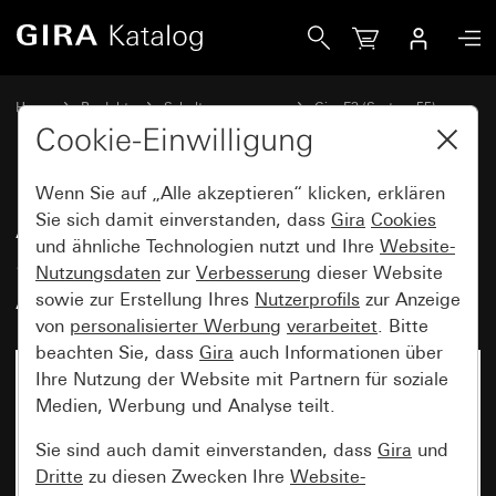
Gira Abdeckrahmen Gira E3 Sand Soft-Touch mit Trägerrah
Home
Produkte
Schalterprogramme
Gira E3 (System 55)
Abdeckrahmen Gira E3
Cookie-Einwilligung
Wenn Sie auf „Alle akzeptieren“ klicken, erklären
Abdeckrahmen Gira E3 Sand
Sie sich damit einverstanden, dass
Gira
Cookies
und ähnliche Technologien nutzt und Ihre
Website-
Soft-Touch mit Trägerrahmen
Nutzungsdaten
zur
Verbesserung
dieser Website
Anthrazit
sowie zur Erstellung Ihres
Nutzerprofils
zur Anzeige
von
personalisierter Werbung
verarbeitet
. Bitte
beachten Sie, dass
Gira
auch Informationen über
Ihre Nutzung der Website mit Partnern für soziale
Medien, Werbung und Analyse teilt.
Sie sind auch damit einverstanden, dass
Gira
und
Dritte
zu diesen Zwecken Ihre
Website-