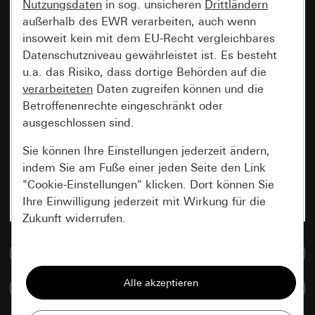
Nutzungsdaten
in sog. unsicheren
Drittländern
außerhalb des EWR verarbeiten, auch wenn
insoweit kein mit dem EU-Recht vergleichbares
Datenschutzniveau gewährleistet ist. Es besteht
u.a. das Risiko, dass dortige Behörden auf die
verarbeiteten
Daten zugreifen können und die
Betroffenenrechte eingeschränkt oder
ausgeschlossen sind.
Sie können Ihre Einstellungen jederzeit ändern,
indem Sie am Fuße einer jeden Seite den Link
"Cookie-Einstellungen" klicken. Dort können Sie
Ihre Einwilligung jederzeit mit Wirkung für die
Zukunft widerrufen.
Zur Mediadatenbank
Essenziell
Alle Cookies, die wir benötigen um Ihnen die
Artikel vergleichen
Seite anzeigen zu können.