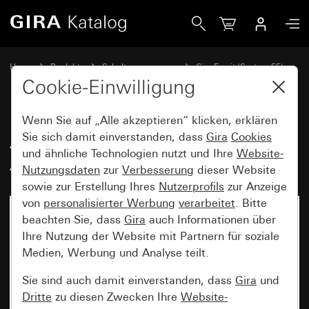
Gira Abdeckrahmen Gira Esprit Aluminium Braun (eloxiert)
Home
Produkte
Schalterprogramme
Gira Esprit (System 55)
Abdeckrahmen Gira Esprit
Cookie-Einwilligung
Wenn Sie auf „Alle akzeptieren“ klicken, erklären
Abdeckrahmen Gira Esprit
Sie sich damit einverstanden, dass
Gira
Cookies
und ähnliche Technologien nutzt und Ihre
Website-
Aluminium Braun (eloxiert)
Nutzungsdaten
zur
Verbesserung
dieser Website
sowie zur Erstellung Ihres
Nutzerprofils
zur Anzeige
von
personalisierter Werbung
verarbeitet
. Bitte
beachten Sie, dass
Gira
auch Informationen über
Ihre Nutzung der Website mit Partnern für soziale
Medien, Werbung und Analyse teilt.
Sie sind auch damit einverstanden, dass
Gira
und
Dritte
zu diesen Zwecken Ihre
Website-