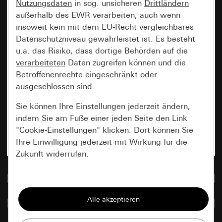
Nutzungsdaten
in sog. unsicheren
Drittländern
außerhalb des EWR verarbeiten, auch wenn
insoweit kein mit dem EU-Recht vergleichbares
Datenschutzniveau gewährleistet ist. Es besteht
u.a. das Risiko, dass dortige Behörden auf die
verarbeiteten
Daten zugreifen können und die
Betroffenenrechte eingeschränkt oder
ausgeschlossen sind.
Sie können Ihre Einstellungen jederzeit ändern,
indem Sie am Fuße einer jeden Seite den Link
"Cookie-Einstellungen" klicken. Dort können Sie
Ihre Einwilligung jederzeit mit Wirkung für die
Zukunft widerrufen.
Zur Mediadatenbank
Essenziell
Alle Cookies, die wir benötigen um Ihnen die
Artikel vergleichen
Seite anzeigen zu können.