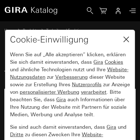
Gira Einsatz TAE-Anschlussdose TAE 2 x 6/6 NFF
Home
Produkte
Technik und Funktionen
Gira Kommunikationstechnik
Telekommunikation
Cookie-Einwilligung
Wenn Sie auf „Alle akzeptieren“ klicken, erklären
Einsatz TAE-Anschlussdose
Sie sich damit einverstanden, dass
Gira
Cookies
und ähnliche Technologien nutzt und Ihre
Website-
TAE 2 x 6/6 NFF
Nutzungsdaten
zur
Verbesserung
dieser Website
sowie zur Erstellung Ihres
Nutzerprofils
zur Anzeige
von
personalisierter Werbung
verarbeitet
. Bitte
beachten Sie, dass
Gira
auch Informationen über
Ihre Nutzung der Website mit Partnern für soziale
Medien, Werbung und Analyse teilt.
Sie sind auch damit einverstanden, dass
Gira
und
Dritte
zu diesen Zwecken Ihre
Website-