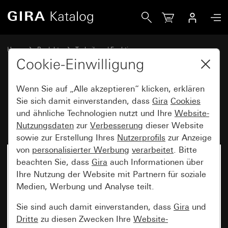
Gira Beschriftungsfeld mit blanko Beschriftungsschild
Home
Produkte
Technik und Funktionen
Unterputz-Einsätze, Zubehör
Zubehör
Cookie-Einwilligung
Wenn Sie auf „Alle akzeptieren“ klicken, erklären
Beschriftungsfeld mit blanko
Sie sich damit einverstanden, dass
Gira
Cookies
und ähnliche Technologien nutzt und Ihre
Website-
Beschriftungsschild
Nutzungsdaten
zur
Verbesserung
dieser Website
sowie zur Erstellung Ihres
Nutzerprofils
zur Anzeige
von
personalisierter Werbung
verarbeitet
. Bitte
beachten Sie, dass
Gira
auch Informationen über
Ihre Nutzung der Website mit Partnern für soziale
Medien, Werbung und Analyse teilt.
Sie sind auch damit einverstanden, dass
Gira
und
Dritte
zu diesen Zwecken Ihre
Website-