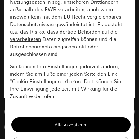
Nutzungsdaten
in sog. unsicheren
Drittländern
außerhalb des EWR verarbeiten, auch wenn
insoweit kein mit dem EU-Recht vergleichbares
Datenschutzniveau gewährleistet ist. Es besteht
u.a. das Risiko, dass dortige Behörden auf die
verarbeiteten
Daten zugreifen können und die
Betroffenenrechte eingeschränkt oder
ausgeschlossen sind.
Sie können Ihre Einstellungen jederzeit ändern,
indem Sie am Fuße einer jeden Seite den Link
"Cookie-Einstellungen" klicken. Dort können Sie
Ihre Einwilligung jederzeit mit Wirkung für die
Zukunft widerrufen.
Zur Mediadatenbank
Essenziell
Alle Cookies, die wir benötigen um Ihnen die
Artikel vergleichen
Seite anzeigen zu können.