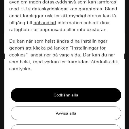
även om ingen dataskyddsnivå som kan jämföras
med EU:s dataskyddslagar kan garanteras. Bland
annat föreligger risk för att myndigheterna kan få
tillgång till
behandlad
information och att dina
rättigheter är begränsade eller inte existerar.
Du kan när som helst ändra dina inställningar
Nyheter
genom att klicka på länken ”Inställningar för
cookies” längst ner på varje sida. Där kan du när
som helst, med verkan för framtiden, återkalla ditt
samtycke.
Nödvändiga
Alla cookies som krävs för att kunna visa
sidan.
Gira Session
Förbättring av vår webbsida och
våra utbud
Databehandlingssyfte: