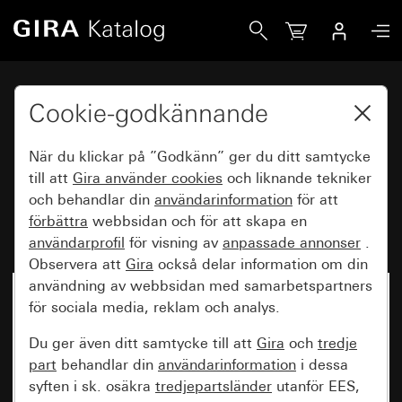
Gira Katalog
Cookie-godkännande
Hela Giras sortiment – från
brytare till intelligenta
När du klickar på ”Godkänn” ger du ditt samtycke
till att
Gira använder
cookies
och liknande tekniker
systemlösningar
och behandlar din
användarinformation
för att
förbättra
webbsidan och för att skapa en
användarprofil
för visning av
anpassade annonser
.
Observera att
Gira
också delar information om din
användning av webbsidan med samarbetspartners
för sociala media, reklam och analys.
Du ger även ditt samtycke till att
Gira
och
tredje
part
behandlar din
användarinformation
i dessa
syften i sk. osäkra
tredjepartsländer
utanför EES,